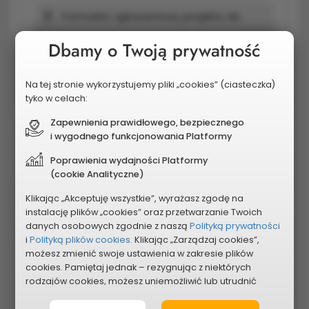
Formularz zgłoszeniowy projektu do
realizacji w ramach Budżetu Obywatelskiego
Dbamy o Twoją prywatność
(pdf)
415,24 kB
Na tej stronie wykorzystujemy pliki „cookies” (ciasteczka)
tyko w celach:
Formularz zgłoszeniowy projektu do
Zapewnienia prawidłowego, bezpiecznego
realizacji w ramach Budżetu Obywatelskiego
i wygodnego funkcjonowania Platformy
Poprawienia wydajności Platformy
(docx)
27,99 kB
(cookie Analityczne)
Klikając „Akceptuję wszystkie”, wyrażasz zgodę na
instalację plików „cookies” oraz przetwarzanie Twoich
danych osobowych zgodnie z naszą
Polityką prywatności
Lista mieszkańców Miasta Pruszkowa
i
Polityką plików cookies.
Klikając „Zarządzaj cookies”,
popierających projekt zgłoszony do
możesz zmienić swoje ustawienia w zakresie plików
cookies. Pamiętaj jednak – rezygnując z niektórych
realizacji w ramach Budżetu
rodzajów cookies, możesz uniemożliwić lub utrudnić
Obywatelskiego
sobie korzystanie z naszego serwisu i jego funkcji.