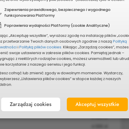
ziałań
Zapewnienia prawidłowego, bezpiecznego i wygodnego
asta Pruszkowa.
funkcjonowania Platformy
Poprawienia wydajności Platformy (cookie Analityczne)
kając „Akceptuję wszystkie”, wyrażasz zgodę na instalację plików „cooki
r obszaru
az przetwarzanie Twoich danych osobowych zgodnie z naszą
Polityką
ywatności
i
Polityką plików cookies.
Klikając „Zarządzaj cookies”, możes
enić swoje ustawienia w zakresie plików cookies. Pamiętaj jednak –
ygnując z niektórych rodzajów cookies, możesz uniemożliwić lub utru
ie korzystanie z naszego serwisu i jego funkcji.
żesz cofnąć lub zmienić zgody w dowolnym momencie. Wystarczy,
azane przez wnioskodawcę
wybierzesz „Ustawienia plików cookies” w stopce każdej z naszych
stron.
Łączny koszt
2 500 zł
Zarządzaj cookies
Akceptuj wszystkie
1 000 zł
2 500 zł
4 000 zł