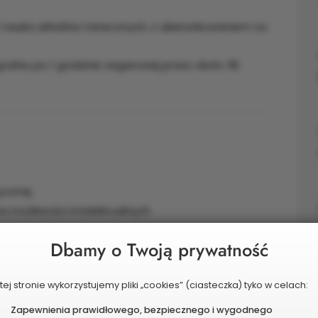
t nauka układów tanecznych, z ukierunkowaniem na
ygodniu po 1 godzinie zegarowej przez około 36
zycznej
a możliwości intelektualnych
Dbamy o Twoją prywatność
P
tej stronie wykorzystujemy pliki „cookies” (ciasteczka) tyko w celach:
ziałań
Zapewnienia prawidłowego, bezpiecznego i wygodnego
szkańców Miasta Pruszkowa ze szczególnym