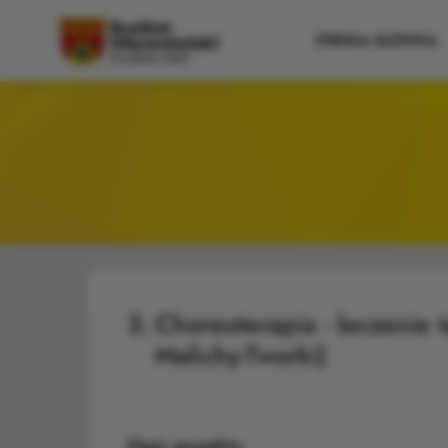
STRONA GŁÓWNA
3.
Choreoterapia - leczenie 
Malichy-Tworki)
Opis projektu