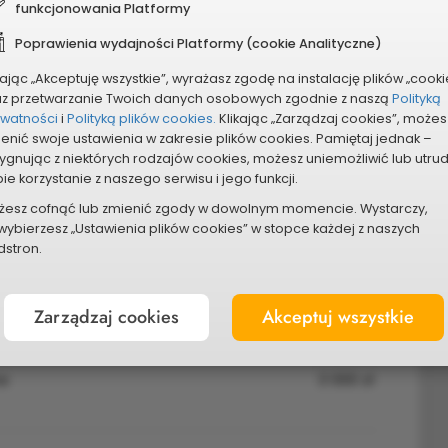
funkcjonowania Platformy
Poprawienia wydajności Platformy (cookie Analityczne)
kając „Akceptuję wszystkie”, wyrażasz zgodę na instalację plików „cooki
az przetwarzanie Twoich danych osobowych zgodnie z naszą
Polityką
r obszaru
ywatności
i
Polityką plików cookies.
Klikając „Zarządzaj cookies”, możes
enić swoje ustawienia w zakresie plików cookies. Pamiętaj jednak –
ygnując z niektórych rodzajów cookies, możesz uniemożliwić lub utru
ie korzystanie z naszego serwisu i jego funkcji.
żesz cofnąć lub zmienić zgody w dowolnym momencie. Wystarczy,
wybierzesz „Ustawienia plików cookies” w stopce każdej z naszych
azane przez wnioskodawcę
stron.
Łączny koszt
Zarządzaj cookies
Akceptuj wszystkie
7 500 zł
15 000 zł
ne
3 000 zł