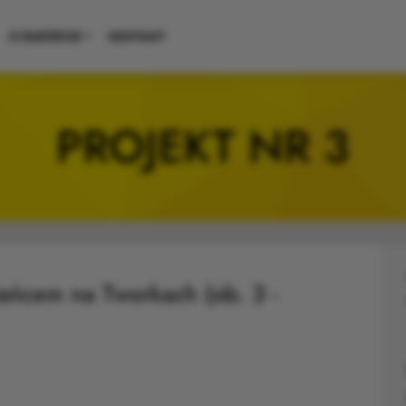
O BUDŻECIE
KONTAKT
PROJEKT NR 3
tańcem na Tworkach (ob. 3 -