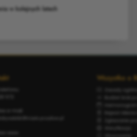
nia w kolejnych latach
akt
Wszystko o 
telefonu:
Zasady ogóln
20 572
Budżet krok po
Harmonogra
es e-mail:
Rejestr Mieni
obywatelski@miasto.pruszkow.pl
Zgłaszanie pr
Weryfikacja
es www:
Głosowanie